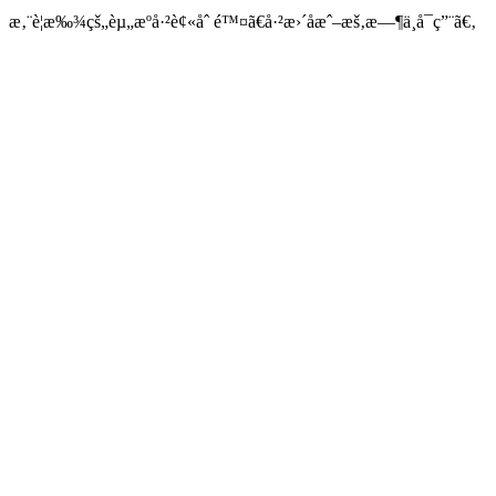
æ‚¨è¦æ‰¾çš„èµ„æºå·²è¢«åˆ é™¤ã€å·²æ›´åæˆ–æš‚æ—¶ä¸å¯ç”¨ã€‚